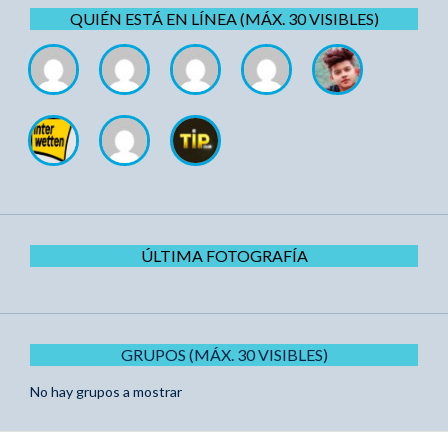
QUIÉN ESTÁ EN LÍNEA (MÁX. 30 VISIBLES)
ÚLTIMA FOTOGRAFÍA
GRUPOS (MÁX. 30 VISIBLES)
No hay grupos a mostrar