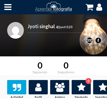
Inicio
Cursos OnLine
Jyoti singhal
,
@jyoti123
0
0
Siguiendo
Seguidores
0
Actividad
Perfil
Amigos
Siguiendo
Seguido