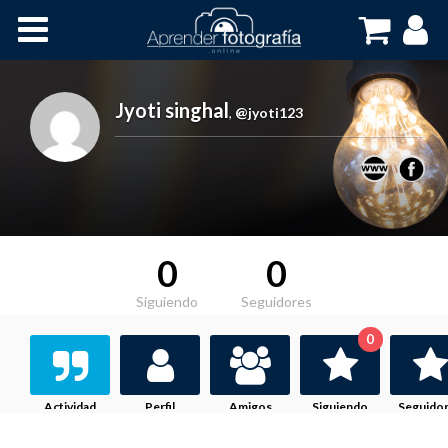
Inicio
Cursos OnLine
Jyoti singhal
,
@jyoti123
0
0
Siguiendo
Seguidores
0
Actividad
Perfil
Amigos
Siguiendo
Seguido