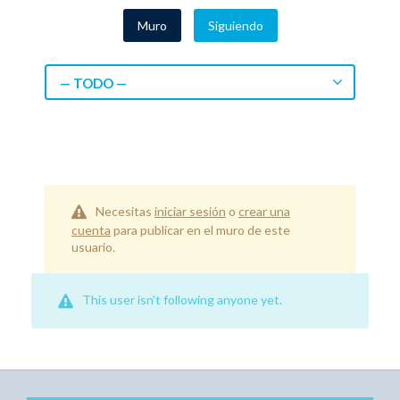
Muro
Siguiendo
— TODO —
Necesitas
iniciar sesión
o
crear una
cuenta
para publicar en el muro de este
usuario.
This user isn't following anyone yet.