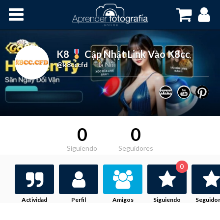
Inicio
Cursos OnLine
K8
Cập Nhật Link Vào K8cc
,
@k8cccfd
Hà Nội
0
0
Siguiendo
Seguidores
0
Actividad
Perfil
Amigos
Siguiendo
Seguido