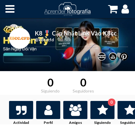
Inicio
Cursos OnLine
K8
Cập Nhật Link Vào K8cc
,
@k8cccfd
Hà Nội
0
0
Siguiendo
Seguidores
0
Actividad
Perfil
Amigos
Siguiendo
Seguido