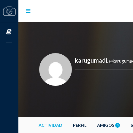
Cursos OnLine
karugumadi
@karuguma
,
ACTIVIDAD
PERFIL
AMIGOS
0