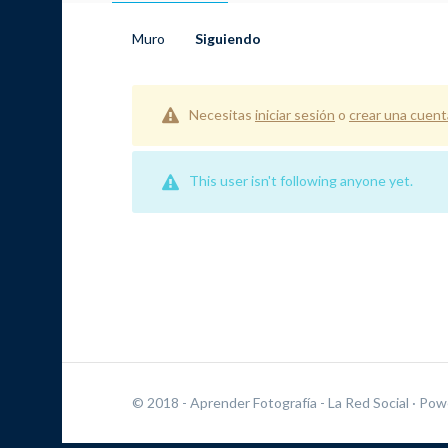
Muro
Siguiendo
Necesitas
iniciar sesión
o
crear una cuent
This user isn't following anyone yet.
© 2018 - Aprender Fotografía - La Red Social
· Pow