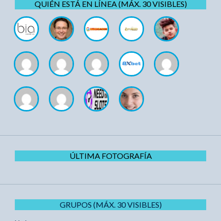
QUIÉN ESTÁ EN LÍNEA (MÁX. 30 VISIBLES)
ÚLTIMA FOTOGRAFÍA
GRUPOS (MÁX. 30 VISIBLES)