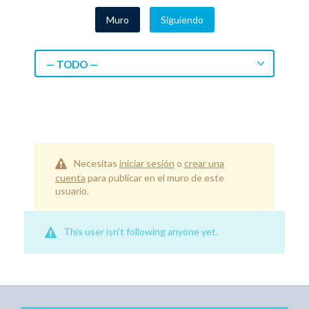
Muro
Siguiendo
— TODO —
Necesitas
iniciar sesión
o
crear una
cuenta
para publicar en el muro de este
usuario.
This user isn't following anyone yet.