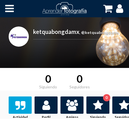
Inicio
Cursos OnLine
ketquabongdamx
,
@ketquabongdamx
0
0
Siguiendo
Seguidores
0
Actividad
Perfil
Amigos
Siguiendo
Seguido