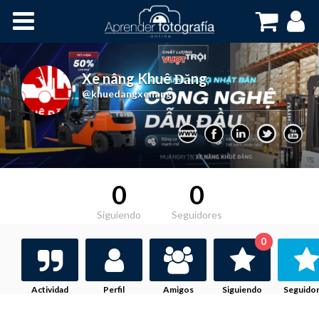
Inicio
Cursos OnLine
Xe nâng Khuê Đăng
,
@khuedangxenang
0
0
Siguiendo
Seguidores
0
Actividad
Perfil
Amigos
Siguiendo
Seguido