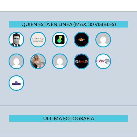
QUIÉN ESTÁ EN LÍNEA (MÁX. 30 VISIBLES)
ÚLTIMA FOTOGRAFÍA