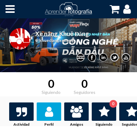
Inicio
Cursos OnLine
Xe nâng Khuê Đăng
,
@khuedangxenang
0
0
Siguiendo
Seguidores
0
Actividad
Perfil
Amigos
Siguiendo
Seguido