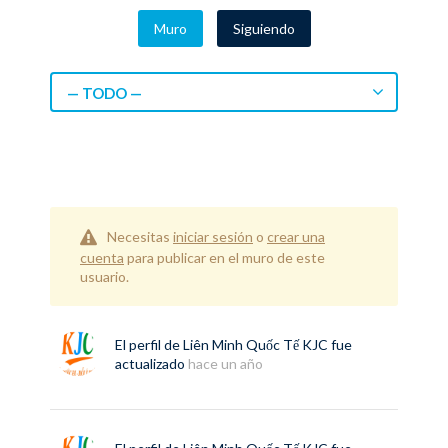
Muro
Siguiendo
— TODO —
Necesitas
iniciar sesión
o
crear una
cuenta
para publicar en el muro de este
usuario.
El perfil de
Liên Minh Quốc Tế KJC
fue
actualizado
hace un año