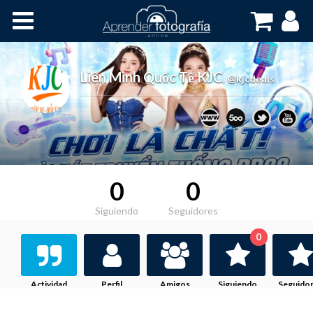
Inicio
Cursos OnLine
Liên Minh Quốc Tế KJC
,
@kjcdeals
0
0
Siguiendo
Seguidores
0
Actividad
Perfil
Amigos
Siguiendo
Seguido