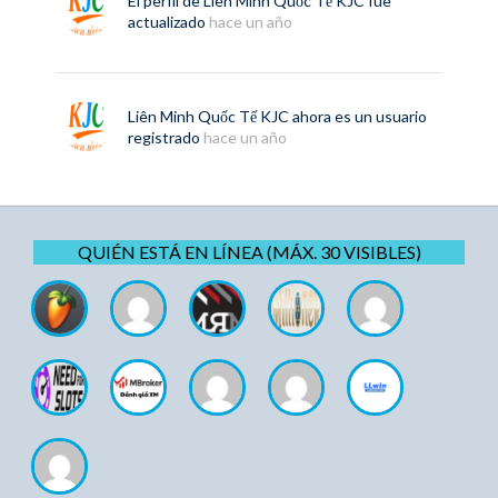
El perfil de
Liên Minh Quốc Tế KJC
fue
actualizado
hace un año
Liên Minh Quốc Tế KJC
ahora es un usuario
registrado
hace un año
QUIÉN ESTÁ EN LÍNEA (MÁX. 30 VISIBLES)