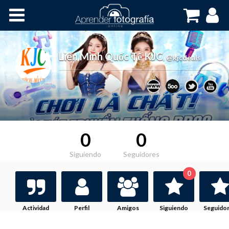
Inicio
Cursos OnLine
Liên Minh Quốc Tế KJC
,
@kjcdeals
0
0
Siguiendo
Seguidores
0
Actividad
Perfil
Amigos
Siguiendo
Seguido