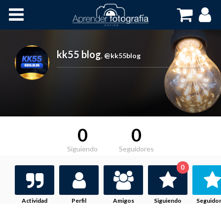
Inicio
Cursos OnLine
kk55 blog
,
@kk55blog
0
0
Siguiendo
Seguidores
0
Actividad
Perfil
Amigos
Siguiendo
Seguido