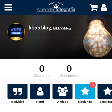
Inicio
Cursos OnLine
kk55 blog
,
@kk55blog
0
0
Siguiendo
Seguidores
0
Actividad
Perfil
Amigos
Siguiendo
Seguido