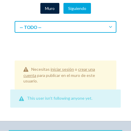
Muro
Siguiendo
— TODO —
Necesitas
iniciar sesión
o
crear una
cuenta
para publicar en el muro de este
usuario.
This user isn't following anyone yet.