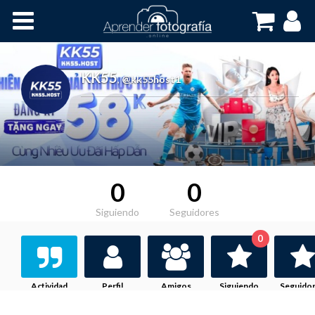
Inicio
Cursos OnLine
KK55
,
@kk55host1
0
0
Siguiendo
Seguidores
0
Actividad
Perfil
Amigos
Siguiendo
Seguido