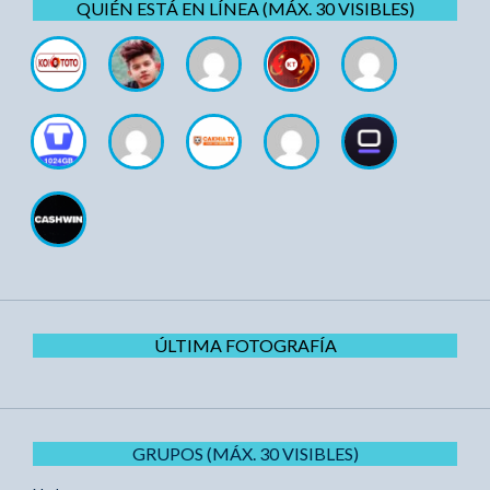
QUIÉN ESTÁ EN LÍNEA (MÁX. 30 VISIBLES)
ÚLTIMA FOTOGRAFÍA
GRUPOS (MÁX. 30 VISIBLES)