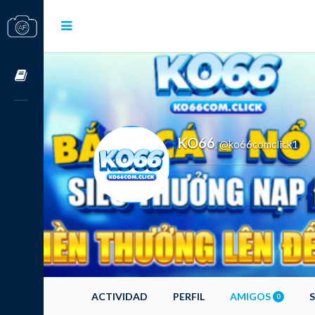
Cursos OnLine
KO66
@ko66comclick1
,
ACTIVIDAD
PERFIL
AMIGOS
0