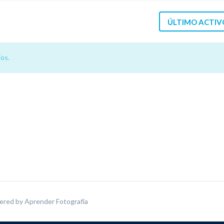
ÚLTIMO ACTIV
os.
ered by
Aprender Fotografía