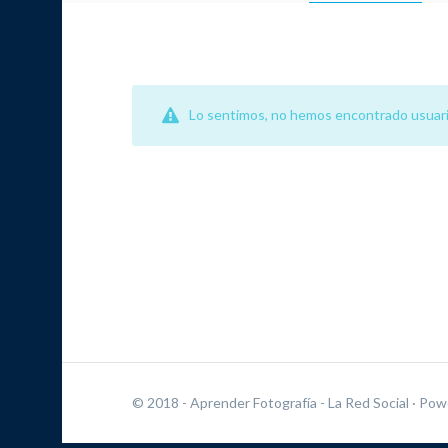
Lo sentimos, no hemos encontrado usuari
© 2018 - Aprender Fotografía - La Red Social
· Pow