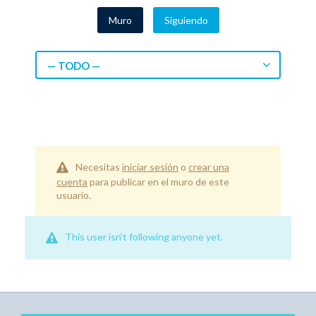
Muro
Siguiendo
— TODO —
Necesitas
iniciar sesión
o
crear una
cuenta
para publicar en el muro de este
usuario.
This user isn't following anyone yet.