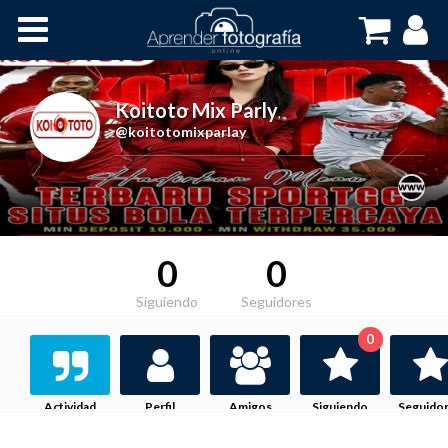
Inicio
Cursos OnLine
Koitoto Mix Parly
,
@koitotomixparlay
0
0
Siguiendo
Seguidores
0
Actividad
Perfil
Amigos
Siguiendo
Seguido