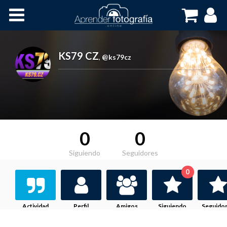
Inicio
Cursos OnLine
KS79 CZ
,
@ks79cz
0
0
Siguiendo
Seguidores
0
Actividad
Perfil
Amigos
Siguiendo
Seguido