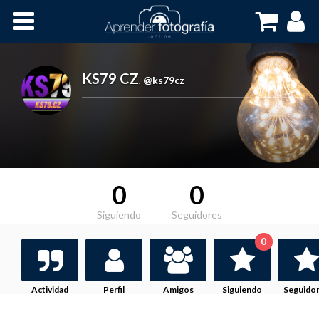
Inicio
Cursos OnLine
KS79 CZ
,
@ks79cz
0
0
Siguiendo
Seguidores
0
Actividad
Perfil
Amigos
Siguiendo
Seguido