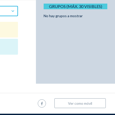
GRUPOS (MÁX. 30 VISIBLES)
No hay grupos a mostrar