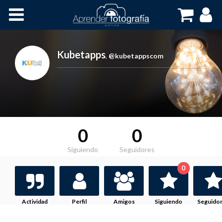
Inicio
Cursos OnLine
Kubetapps
,
@kubetappscom
0
0
Siguiendo
Seguidores
0
Actividad
Perfil
Amigos
Siguiendo
Seguido