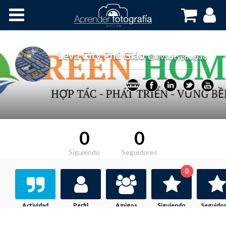
Inicio
Cursos OnLine
Leva City Phú Giáo
,
@levacityphugiao
0
0
Siguiendo
Seguidores
0
Actividad
Perfil
Amigos
Siguiendo
Seguido