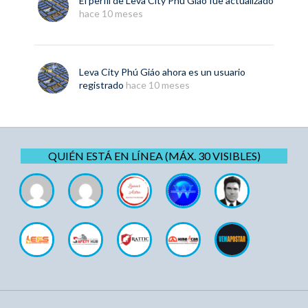
El perfil de
Leva City Phú Giáo
fue actualizado
hace 10 meses
Leva City Phú Giáo
ahora es un usuario
registrado
hace 10 meses
QUIÉN ESTÁ EN LÍNEA (MÁX. 30 VISIBLES)