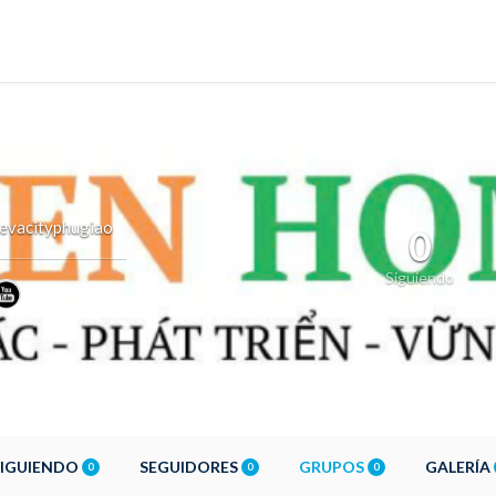
evacityphugiao
0
Siguiendo
SIGUIENDO
SEGUIDORES
GRUPOS
GALERÍA
0
0
0