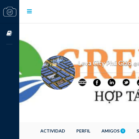
Cursos OnLine
Leva City Phú Giáo
@l
,
ACTIVIDAD
PERFIL
AMIGOS
0