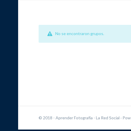
No se encontraron grupos.
© 2018 - Aprender Fotografía - La Red Social
· Pow