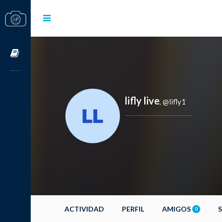
Cursos OnLine
lifly live
@lifly1
,
ACTIVIDAD
PERFIL
AMIGOS
0