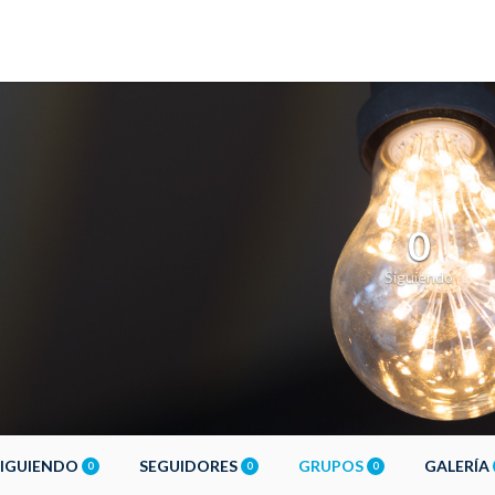
0
Siguiendo
SIGUIENDO
SEGUIDORES
GRUPOS
GALERÍA
0
0
0