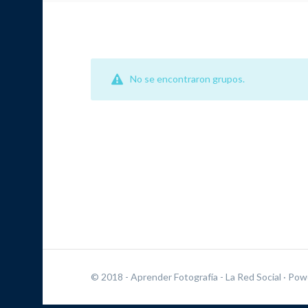
No se encontraron grupos.
© 2018 - Aprender Fotografía - La Red Social
· Pow