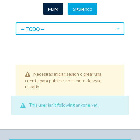
Muro
Siguiendo
— TODO —
Necesitas
iniciar sesión
o
crear una
cuenta
para publicar en el muro de este
usuario.
This user isn't following anyone yet.