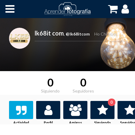
Inicio
Cursos OnLine
lk68it com
,
@lk68itcom
Ho Chi Minh
0
0
Siguiendo
Seguidores
0
Actividad
Perfil
Amigos
Siguiendo
Seguido