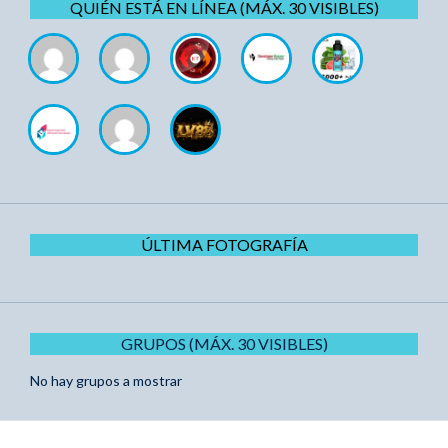
QUIÉN ESTÁ EN LÍNEA (MÁX. 30 VISIBLES)
ÚLTIMA FOTOGRAFÍA
GRUPOS (MÁX. 30 VISIBLES)
No hay grupos a mostrar