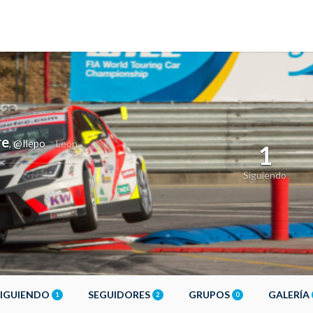
re
@llepo
,
León
1
Siguiendo
SIGUIENDO
SEGUIDORES
GRUPOS
GALERÍA
1
2
0