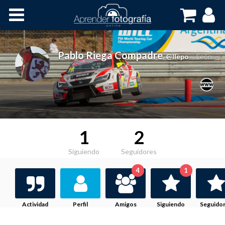
Inicio
Cursos OnLine
Pablo Riega Compadre
,
@llepo
León
1
2
Siguiendo
Seguidores
4
1
Actividad
Perfil
Amigos
Siguiendo
Seguido