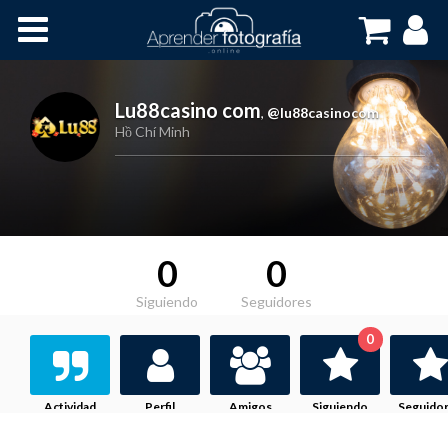
Inicio
Cursos OnLine
Lu88casino com
,
@lu88casinocom
Hồ Chí Minh
0
0
Siguiendo
Seguidores
0
Actividad
Perfil
Amigos
Siguiendo
Seguido