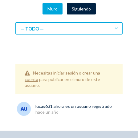
Muro
Siguiendo
— TODO —
Necesitas
iniciar sesión
o
crear una
cuenta
para publicar en el muro de este
usuario.
lucas631
ahora es un usuario registrado
hace un año