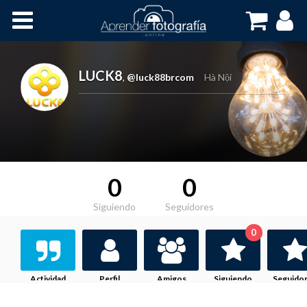
Inicio
Cursos OnLine
LUCK8
,
@luck88brcom
Hà Nội
0
0
Siguiendo
Seguidores
0
Actividad
Perfil
Amigos
Siguiendo
Seguido