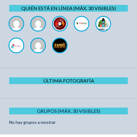
QUIÉN ESTÁ EN LÍNEA (MÁX. 30 VISIBLES)
ÚLTIMA FOTOGRAFÍA
GRUPOS (MÁX. 30 VISIBLES)
No hay grupos a mostrar