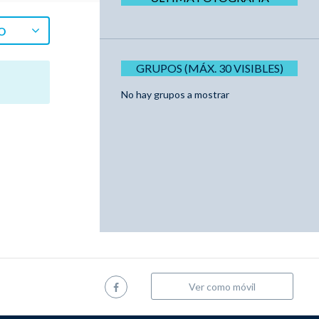
O
GRUPOS (MÁX. 30 VISIBLES)
No hay grupos a mostrar