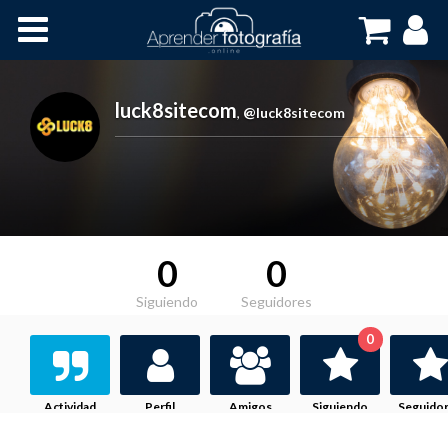
Inicio
Cursos OnLine
luck8sitecom
,
@luck8sitecom
0
0
Siguiendo
Seguidores
0
Actividad
Perfil
Amigos
Siguiendo
Seguido