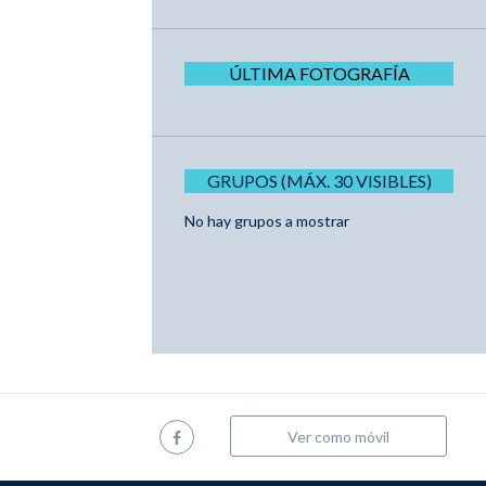
ÚLTIMA FOTOGRAFÍA
GRUPOS (MÁX. 30 VISIBLES)
No hay grupos a mostrar