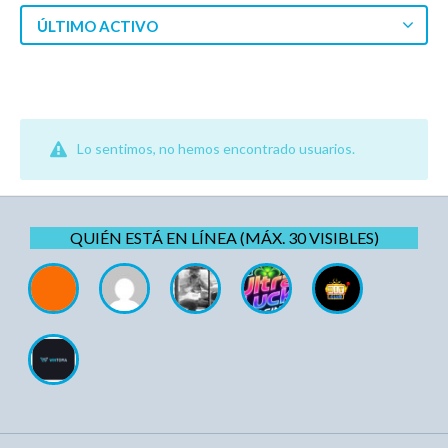
ÚLTIMO ACTIVO
Lo sentimos, no hemos encontrado usuarios.
QUIÉN ESTÁ EN LÍNEA (MÁX. 30 VISIBLES)