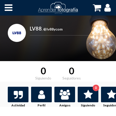
Inicio
Cursos OnLine
LV88
,
@lv88ycom
0
0
Siguiendo
Seguidores
0
Actividad
Perfil
Amigos
Siguiendo
Seguido