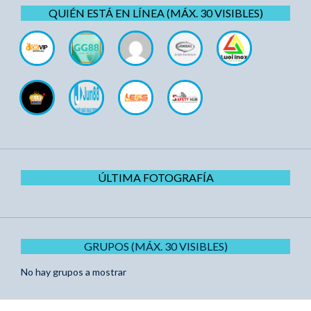
QUIÉN ESTÁ EN LÍNEA (MÁX. 30 VISIBLES)
ÚLTIMA FOTOGRAFÍA
GRUPOS (MÁX. 30 VISIBLES)
No hay grupos a mostrar