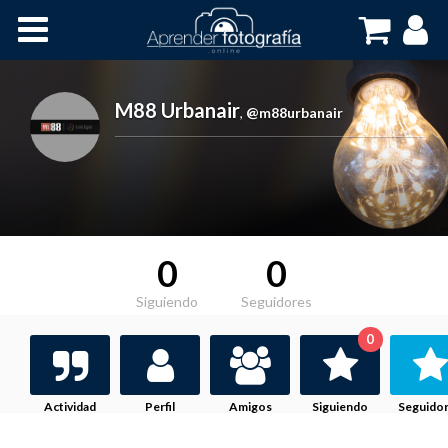
Inicio
Cursos OnLine
M88 Urbanair
,
@m88urbanair
0
0
Siguiendo
Seguidores
0
Actividad
Perfil
Amigos
Siguiendo
Seguido