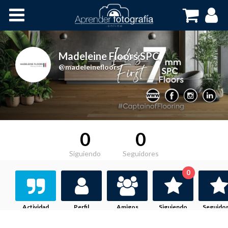
Inicio
Cursos OnLine
Madeleine Floors SPC
,
@madeleinefloors
0
0
Siguiendo
Seguidores
0
Actividad
Perfil
Amigos
Siguiendo
Seguido