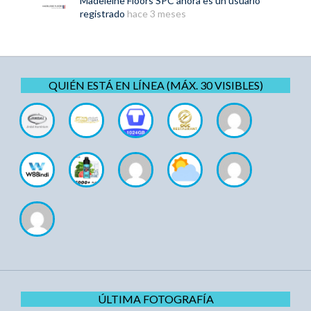
Madeleine Floors SPC
ahora es un usuario
registrado
hace 3 meses
QUIÉN ESTÁ EN LÍNEA (MÁX. 30 VISIBLES)
ÚLTIMA FOTOGRAFÍA