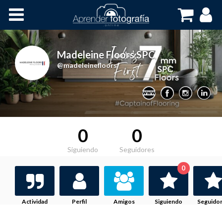
Inicio
Cursos OnLine
Madeleine Floors SPC
,
@madeleinefloors
0
0
Siguiendo
Seguidores
0
Actividad
Perfil
Amigos
Siguiendo
Seguido