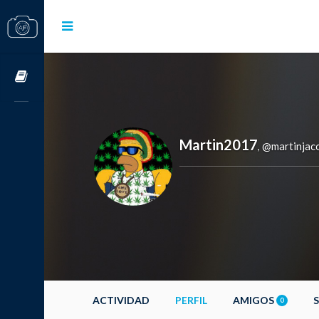
Cursos OnLine
Martin2017
@martinjac
,
ACTIVIDAD
PERFIL
AMIGOS
0