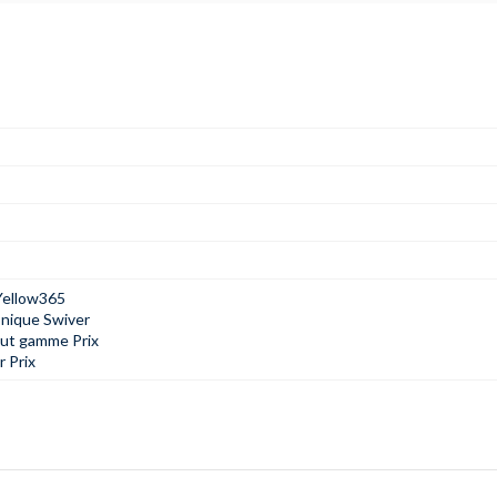
Yellow365
onique Swiver
aut gamme Prix
r Prix