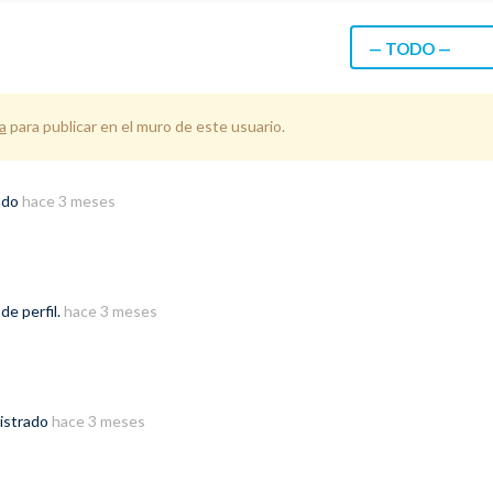
— TODO —
a
para publicar en el muro de este usuario.
ado
hace 3 meses
de perfil.
hace 3 meses
gistrado
hace 3 meses