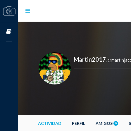
Cursos OnLine
Martin2017
@martinjac
,
ACTIVIDAD
PERFIL
AMIGOS
0