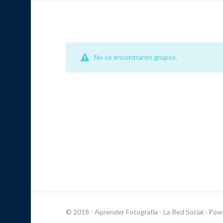
No se encontraron grupos.
© 2018 - Aprender Fotografía - La Red Social
· Pow