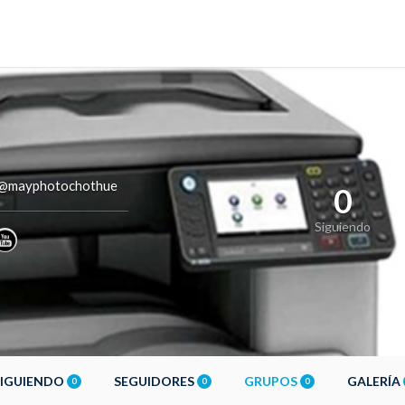
@mayphotochothue
0
Siguiendo
SIGUIENDO
SEGUIDORES
GRUPOS
GALERÍA
0
0
0