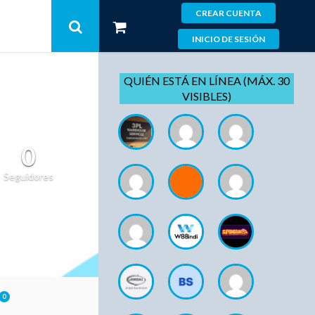
CREAR CUENTA
INICIO DE SESIÓN
QUIÉN ESTÁ EN LÍNEA (MÁX. 30
VISIBLES)
0
Seguidores
0