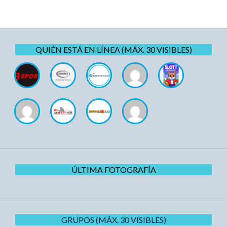
QUIÉN ESTÁ EN LÍNEA (MÁX. 30 VISIBLES)
ÚLTIMA FOTOGRAFÍA
GRUPOS (MÁX. 30 VISIBLES)