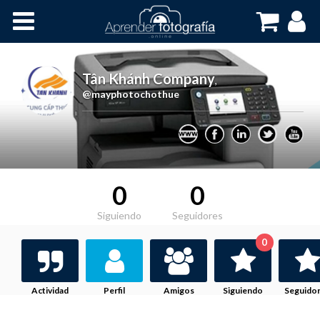
Inicio
Cursos OnLine
Tân Khánh Company
,
@mayphotochothue
0
0
Siguiendo
Seguidores
0
Actividad
Perfil
Amigos
Siguiendo
Seguido