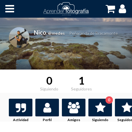
Inicio
Cursos OnLine
Nico
,
@medes
Peñaranda de Bracamonte
0
1
Siguiendo
Seguidores
0
Actividad
Perfil
Amigos
Siguiendo
Seguido