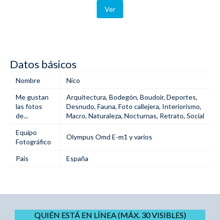
Ver
Datos básicos
Nombre
Nico
Me gustan
Arquitectura
,
Bodegón
,
Boudoir
,
Deportes
,
las fotos
Desnudo
,
Fauna
,
Foto callejera
,
Interiorismo
,
de...
Macro
,
Naturaleza
,
Nocturnas
,
Retrato
,
Social
Equipo
Olympus Omd E-m1 y varios
Fotográfico
Pais
España
QUIÉN ESTÁ EN LÍNEA (MÁX. 30 VISIBLES)