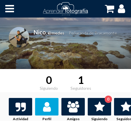
Inicio
Cursos OnLine
Nico
,
@medes
Peñaranda de Bracamonte
0
1
Siguiendo
Seguidores
0
Actividad
Perfil
Amigos
Siguiendo
Seguido