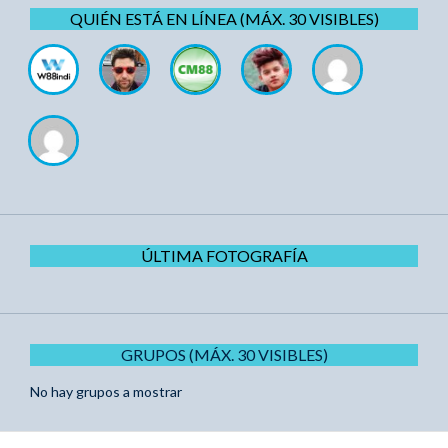
QUIÉN ESTÁ EN LÍNEA (MÁX. 30 VISIBLES)
ÚLTIMA FOTOGRAFÍA
GRUPOS (MÁX. 30 VISIBLES)
No hay grupos a mostrar