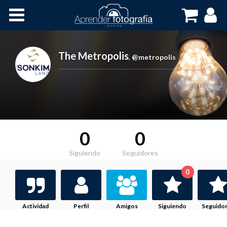
Inicio
Cursos OnLine
The Metropolis
,
@metropolis
0
0
Siguiendo
Seguidores
0
Actividad
Perfil
Amigos
Siguiendo
Seguido