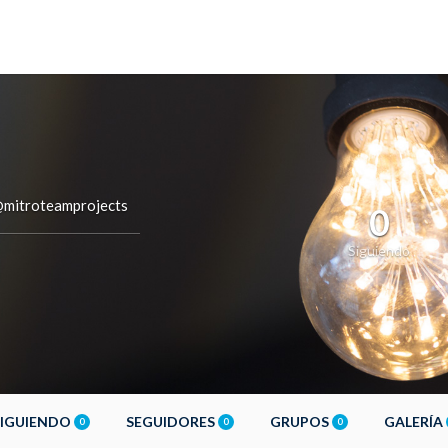
mitroteamprojects
0
Siguiendo
SIGUIENDO
SEGUIDORES
GRUPOS
GALERÍA
0
0
0