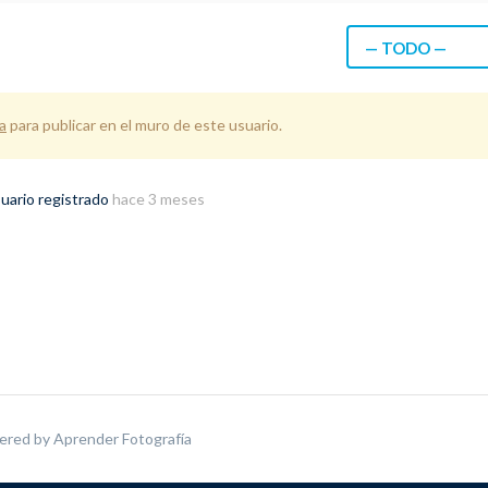
— TODO —
a
para publicar en el muro de este usuario.
uario registrado
hace 3 meses
ered by
Aprender Fotografía