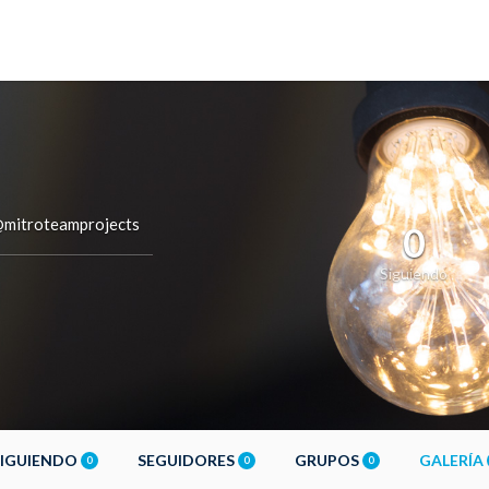
mitroteamprojects
0
Siguiendo
SIGUIENDO
SEGUIDORES
GRUPOS
GALERÍA
0
0
0