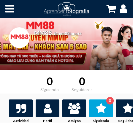
Inicio
Cursos OnLine
MM88
,
@mm88innett
0
0
Siguiendo
Seguidores
0
Actividad
Perfil
Amigos
Siguiendo
Seguido