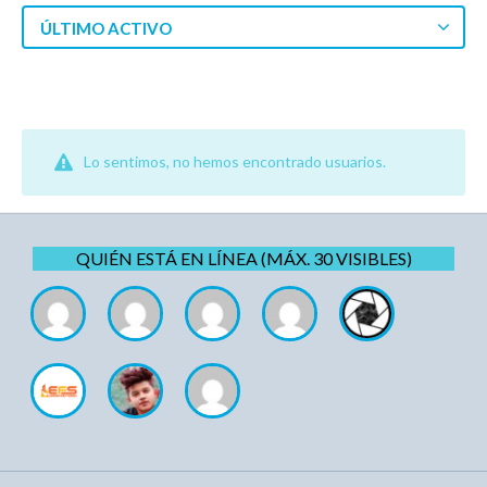
ÚLTIMO ACTIVO
Lo sentimos, no hemos encontrado usuarios.
QUIÉN ESTÁ EN LÍNEA (MÁX. 30 VISIBLES)