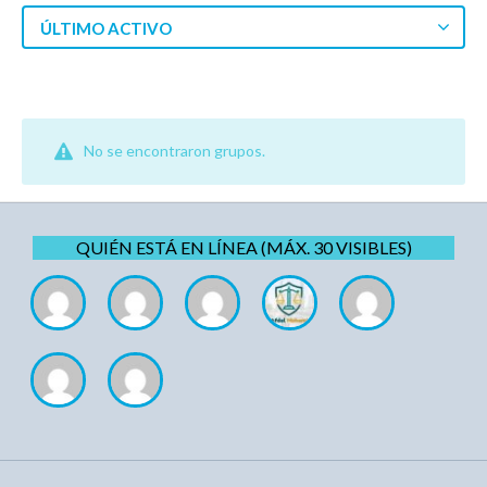
ÚLTIMO ACTIVO
No se encontraron grupos.
QUIÉN ESTÁ EN LÍNEA (MÁX. 30 VISIBLES)