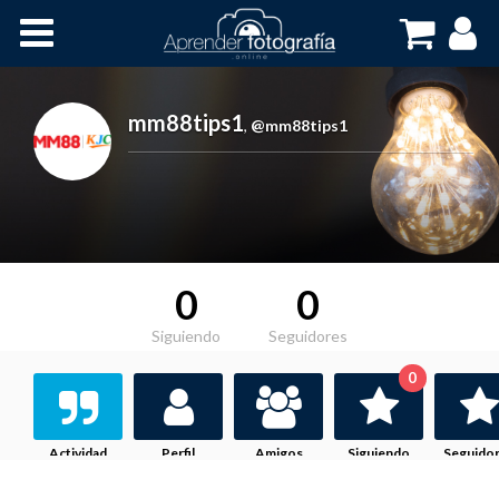
Inicio
Cursos OnLine
mm88tips1
,
@mm88tips1
0
0
Siguiendo
Seguidores
0
Actividad
Perfil
Amigos
Siguiendo
Seguido